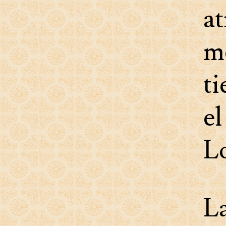
a
m
ti
e
L
La