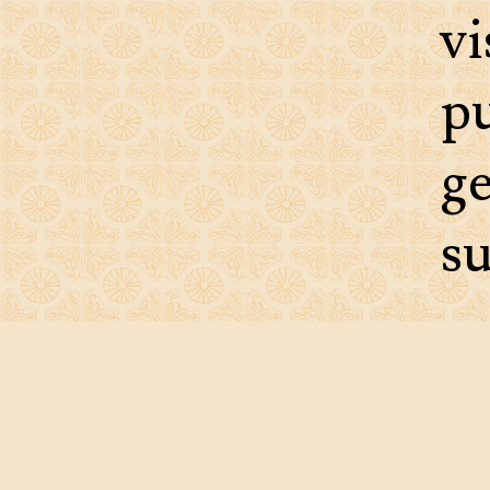
vi
p
g
su
A
e