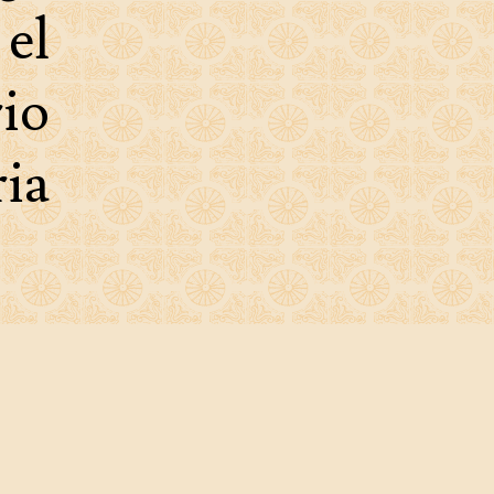
 el
io
ia
os
os