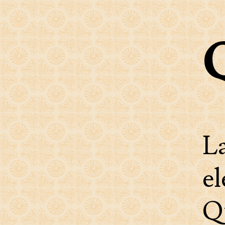
La
e
Q