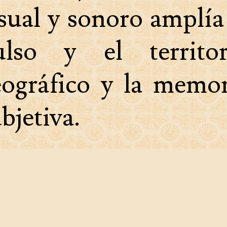
sual y sonoro amplía
ulso y el territor
eográfico y la memor
bjetiva.
 partir de ciert
spacios simbólic