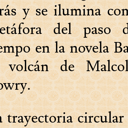
trás y se ilumina co
etáfora del paso d
empo en la novela B
l volcán de Malco
owry.
 trayectoria circular