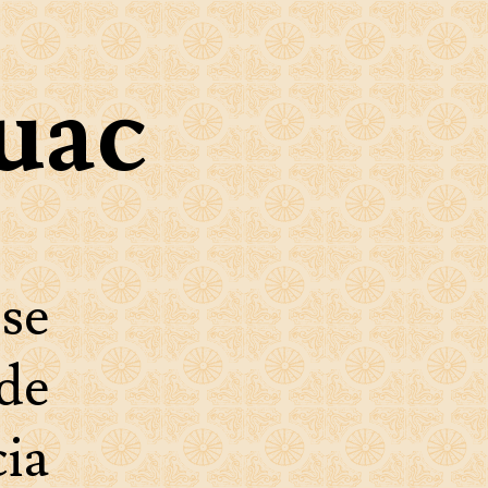
uac
 se
de
ia