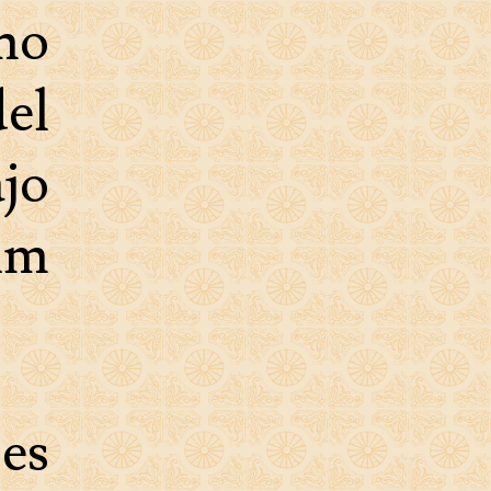
mo
el
ajo
lm
 es