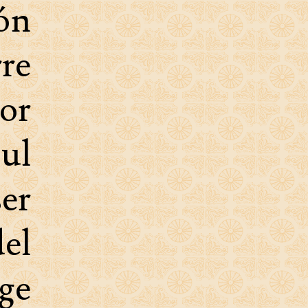
ión
rre
or
sul
ser
del
ge