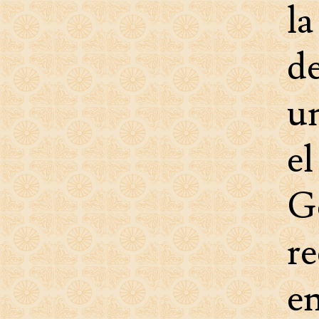
la
de
u
el
Ge
re
e